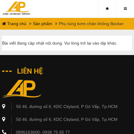
Trang chủ
Sản phẩm
Phụ tùng bơm chân không Becker
Bài viết đang cập nhật nội dung. Vui lòng trở lại vào dịp khác.
LIÊN HỆ
Số 46, đường số 6, KDC Cityland, P Gò Vấp, Tp.HCM
Số 46, đường số 6, KDC Cityland, P Gò Vấp, Tp.HCM
0896163600- 0938 75 65 77