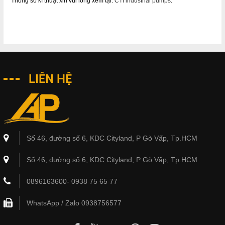
Thông số kĩ thuật xin vui lòng xem tại:
CTI industrial pumps
.
LIÊN HỆ
Số 46, đường số 6, KDC Cityland, P Gò Vấp, Tp.HCM
Số 46, đường số 6, KDC Cityland, P Gò Vấp, Tp.HCM
0896163600- 0938 75 65 77
WhatsApp / Zalo 0938756577