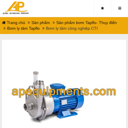
Trang chủ
Sản phẩm
Sản phẩm bơm Tapflo- Thụy điển
Bơm ly tâm Tapflo
Bơm ly tâm công nghiệp CTI