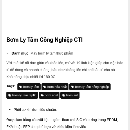
Bơm Ly Tâm Công Nghiệp CTI
Danh mục:
Máy bơm ly tâm thực phẩm
Với thiết kế rất đơn giản và khéo léo, chỉ với 19 linh kiện giúp cho việc bảo
trì dễ dàng và nhanh chóng, hầu như không tốn chi phí bảo trì cho nó.
.
Khả năng chịu nhiệt tới 180 0C
Tags:
bơm ly tâm
bơm hóa chất
bơm ly tâm công nghiệp
bơm ly tâm tapflo
bơm acid
bơm sut
Phốt cơ khí đơn tiêu chuẩn:
Được làm bằng các vật liệu – gốm, than chì, SiC và o-ring trong EPDM,
FKM hoặc FEP cho phù hợp với điều kiện làm việc.