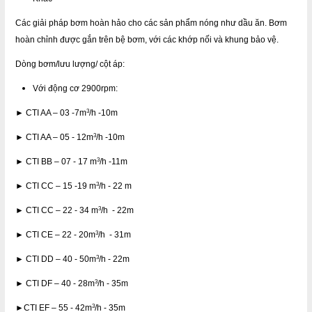
Các giải pháp bơm hoàn hảo cho các sản phẩm nóng như dầu ăn. Bơm
hoàn chỉnh được gắn trên bệ bơm, với các khớp nối và khung bảo vệ.
Dòng bơm/lưu lượng/ cột áp:
Với động cơ 2900rpm:
3
► CTI AA – 03 -7m
/h -10m
3
► CTI AA – 05 - 12m
/h -10m
3
► CTI BB – 07 - 17 m
/h -11m
3
► CTI CC – 15 -19 m
/h - 22 m
3
► CTI CC – 22 - 34 m
/h - 22m
3
► CTI CE – 22 - 20m
/h - 31m
3
► CTI DD – 40 - 50m
/h - 22m
3
► CTI DF – 40 - 28m
/h - 35m
3
►CTI EF – 55 - 42m
/h - 35m