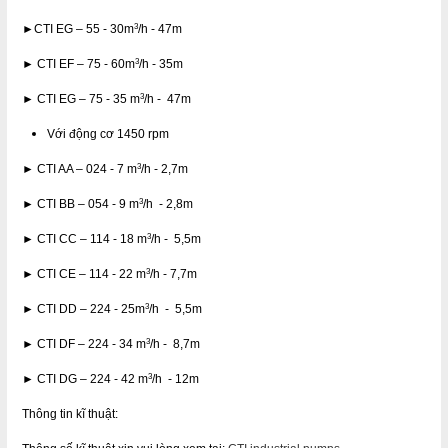
3
►CTI EG – 55 - 30m
/h - 47m
3
► CTI EF – 75 - 60m
/h - 35m
3
► CTI EG – 75 - 35 m
/h - 47m
Với động cơ 1450 rpm
3
► CTI AA – 024 - 7 m
/h - 2,7m
3
► CTI BB – 054 - 9 m
/h - 2,8m
3
► CTI CC – 114 - 18 m
/h - 5,5m
3
► CTI CE – 114 - 22 m
/h - 7,7m
3
► CTI DD – 224 - 25m
/h - 5,5m
3
► CTI DF – 224 - 34 m
/h - 8,7m
3
► CTI DG – 224 - 42 m
/h - 12m
Thông tin kĩ thuật: