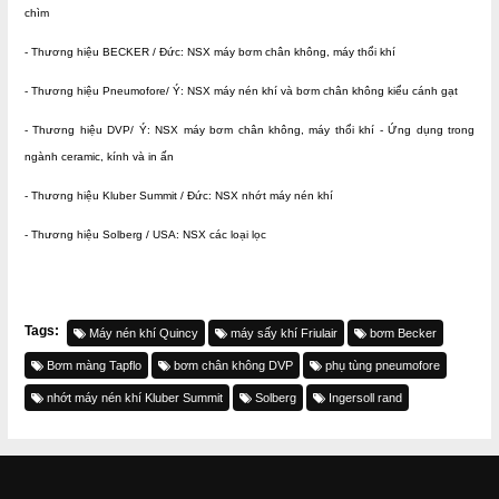
chìm
- Thương hiệu BECKER / Đức: NSX máy bơm chân không, máy thổi khí
- Thương hiệu Pneumofore/ Ý: NSX máy nén khí và bơm chân không kiểu cánh gạt
- Thương hiệu DVP/ Ý: NSX máy bơm chân không, máy thổi khí - Ứng dụng trong
ngành ceramic, kính và in ấn
- Thương hiệu Kluber Summit / Đức: NSX nhớt máy nén khí
- Thương hiệu Solberg / USA: NSX các loại lọc
Tags:
Máy nén khí Quincy
máy sấy khí Friulair
bơm Becker
Bơm màng Tapflo
bơm chân không DVP
phụ tùng pneumofore
nhớt máy nén khí Kluber Summit
Solberg
Ingersoll rand