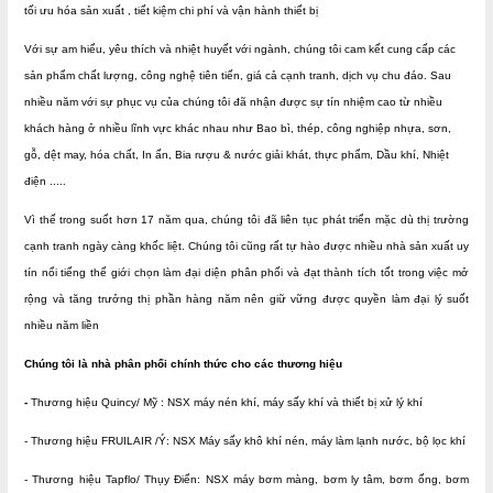
tối ưu hóa sản xuất , tiết kiệm chi phí và vận hành thiết bị
Với sự am hiểu, yêu thích và nhiệt huyết với ngành, chúng tôi cam kết cung cấp các
sản phẩm chất lượng, công nghệ tiên tiến, giá cả cạnh tranh, dịch vụ chu đáo. Sau
nhiều năm với sự phục vụ của chúng tôi đã nhận được sự tín nhiệm cao từ nhiều
khách hàng ở nhiều lĩnh vực khác nhau như Bao bì, thép, công nghiệp nhựa, sơn,
gỗ, dệt may, hóa chất, In ấn, Bia rượu & nước giải khát, thực phẩm, Dầu khí, Nhiệt
điện .....
Vì thế trong suốt hơn 17 năm qua, chúng tôi đã liên tục phát triển mặc dù thị trường
cạnh tranh ngày càng khốc liệt. Chúng tôi cũng rất tự hào được nhiều nhà sản xuất uy
tín nổi tiếng thế giới chọn làm đại diện phân phối và đạt thành tích tốt trong việc mở
rộng và tăng trưởng thị phần hàng năm nên giữ vững được quyền làm đại lý suốt
nhiều năm liền
Chúng tôi là nhà phân phối chính thức cho các thương hiệu
-
Thương hiệu Quincy/ Mỹ : NSX máy nén khí, máy sấy khí và thiết bị xử lý khí
- Thương hiệu FRUILAIR /Ý: NSX Máy sấy khô khí nén, máy làm lạnh nước, bộ lọc khí
- Thương hiệu Tapflo/ Thụy Điển: NSX máy bơm màng, bơm ly tâm, bơm ống, bơm